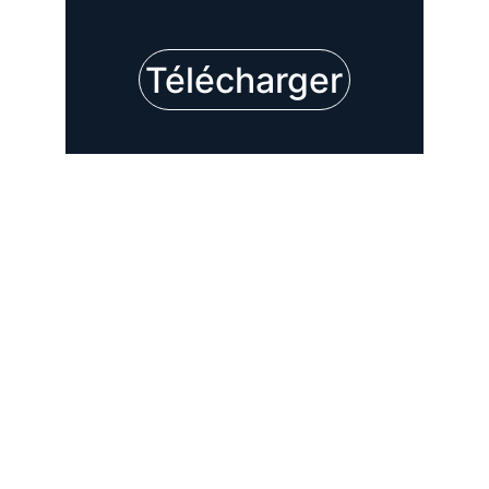
Télécharger
Coordonnées
triathlondevendome@gmail.com
06 12 71 44 15
US Vendôme Triathlon
Hôtel de Ville
Parc Ronsard
41100 VENDÔME
© Copyright 2025 US Vendôme Triathlon - Créer par 
VF Agency