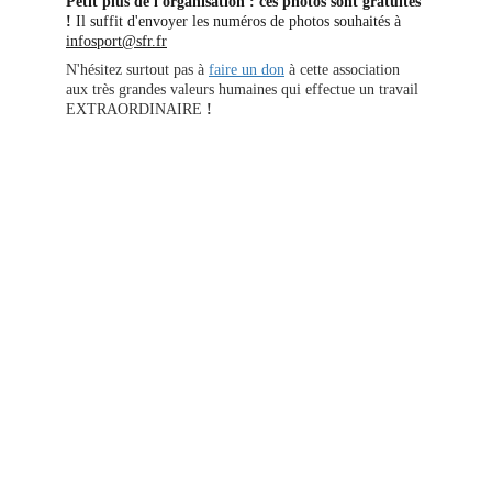
Petit plus de l'organisation : ces photos sont gratuites 
!
 Il suffit d'envoyer les numéros de photos souhaités à 
infosport@sfr.fr
N'hésitez surtout pas à 
faire un don
 à cette association 
aux très grandes valeurs humaines qui effectue un travail 
EXTRAORDINAIRE
 !