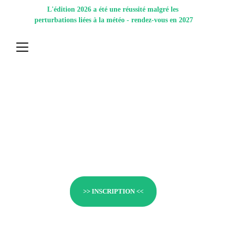
L'édition 2026 a été une réussité malgré les 
perturbations liées à la météo - rendez-vous en 2027
Triathlon des coteaux 
du vendômois
Défiez vos limites !
>> INSCRIPTION <<