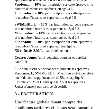
appliquerons une réduction selon les critères suivants :
Vendoman
 :
 -10%
 par inscription sur cette épreuve si le 
nombre d'inscrits est supérieur ou égal à 6,
L individuel 
:
 - 10%
 par inscription sur cette épreuve si 
le nombre d'inscrits est supérieur ou égal à 8
SWIMBIKE L
 : 
- 10%
 par inscription sur cette épreuve 
si le nombre d'inscrits est supérieur ou égal à 8
M individuel
 :
 - 10%
 par inscription sur cette épreuve 
si le nombre d'inscrits est supérieur ou égal à 8
S individuel
 : 
- 10%
 par inscription sur cette épreuve si 
le nombre d'inscrits est supérieur àou égal à 8
XS
et Relais S,M,L
 : pas de réduction
Courses Jeunes
 (mini-poussins, poussins et pupilles) : 
GRATUIT
Si le club inscrit 50 personnes et plus sur les épreuves 
Vendoman, L, SWIMBIKE L, M et S en individuel alors 
une réduction supplémentaire de 5% est appliquée.
Les relais S, M et L ainsi que le XS et les épreuves 
Jeunes n'entrent pas dans ce dispositif.
3 - FACTURATION
Une facture globale tenant compte des 
conditions tarifaires ci-dessus sera transmise 